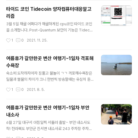
보겟습니다. 코인에 TDC선택 --> 지갑주소 설정된거 선
타이드 코인 Tidecoin 양자컴퓨터대응알고
택 --> pool 마이너구성설정 --> 마이너 cpuminer-op
리즘
t 설정후 TDC코인줄에 노란색 마이너설정을 클릭합니다.
글 내용
변경적용 누르시고, 업데이트 후 모든일꾼 클릭후 재부팅
3월 5일 채굴 어쩌다가 채굴하게된 cpu코인 타이드 코인
을 눌러줍니다. 재부팅후 tdc 타이드코인이 채굴이 시작됩
을 소개합니다. Post-Quantum 보안의 기능은 Tidecoi
니다. 참 쉽죠? ^^ 타이드코인 가즈아!!!
n을 Bitcoin의 잠재적인 대체물로 만듭니다. Tidecoin의
작성시간
1
0
2021. 11. 25.
새로운 암호화 알고리즘 'Falcon'은 Gentry, Peikert 및
Vaikuntanathan의 이론적 프레임워크를 기반으로 하는
격자 기반 암호화 알고리즘입니다.근본적인 문제는 NTR
여름휴가 갈만한곳 변산 여행기~1일차 격포해
U 격자에 대한 짧은 정수 솔루션 문제(SIS)이기 때문에 양
수욕장
자 컴퓨터의 도움을 받아도 일반적인 경우에 현재 알려
글 내용
진 효율적인 해결 알고리즘이 없습니다. Bitcoin 네트워크
숙소에 도착하자마자 짐풀고 물놀이 ㄱㄱ 격포해수욕장은
의 수십억 가치가 Quantum 컴퓨터의 위협에 직면하고 있
밀물과 썰물의 차이가 크니 한번씩 방송할때는 유심히 듣
음을 분명히 보여줍니다. 포스트 퀀텀 보안 암호화폐를 구
자.. 섬처럼 된곳에서 놀다가 격리(?) 될수도있다. 바닷가
작성시간
1
0
2021. 8. 5.
축할 때입니다. Tidecoin은 양자 보안..
가면 꼭 하는 놀이~ 게잡이~ 아우~ 돌사이 손가락이 안드
가네.. 어느듯 놀다보니 저녁 ㄱㄱ 격포항횟집 아우 배고
파... 동죽조개탕 아주 좋아!! 간만에 뭐 좀 먹은거 같다.. 오
여름휴가 갈만한곳 변산 여행기~1일차 부안
늘은 씻고 일찍 자자...아침부터 달렸더니... 내일은 위도로
내소사
ㄱㄱ
글 내용
6월 27일 대구서 아침일찍 서둘러 출발~ 부안 내소사도
착! 전라북도 부안군 진서면 내소사로 243 주차장 주차후
올라가면서 오디(뽕잎열매)쥬스 한잔씩!! 내소사 올라가는
작성시간