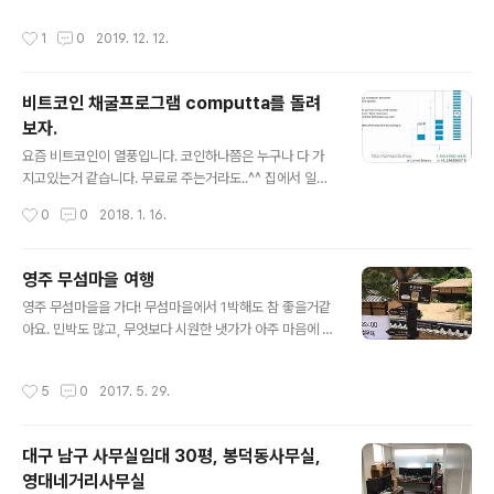
트는 많이있지만 요긴 깔끔하고, 속도측정도 가능하고, 각
작성시간
1
0
2019. 12. 12.
종 자료들도 잘 해놓은거같다. 대한민국 통신사용인구와
통신사별 정리가 잘되있다. http://itmoa.net/bbs/boar
d.php?bo_table=pds&wr_id=49?pid=loveyu 인
비트코인 채굴프로그램 computta를 돌려
터넷가입 아이티모아 인터넷가입, SK인터넷, KT인터넷, L
보자.
G인터넷 가입, 현금많이주는곳 itmoa.net 전화상담 : 18
글 내용
77-2011 rss. http://itmoa.net/rss.php sitemap. ht
요즘 비트코인이 열풍입니다. 코인하나쯤은 누구나 다 가
tp://itmoa.net/gsitemap.php 다음에서 검색
지고있는거 같습니다. 무료로 주는거라도..^^ 집에서 일반
피씨로 비트코인 무료채굴 프로그램을 소개해드립니다. 일
작성시간
0
0
2018. 1. 16.
할때도 부담없고, 스마트 모드나 %로 조절하면 언제던지..
채굴이 가능합니다. 우선 http://www.computta.shop/
을 한번 가보셔도 관련 자료가 많이 있습니다. 회원가입후
영주 무섬마을 여행
https://computta.com/ 로그인하시면 다운로드 스마트
글 내용
영주 무섬마을을 가다! 무섬마을에서 1박해도 참 좋을거같
센터에서 프로그램을 다운로드하시고, 인스톨하시면 벤치
아요. 민박도 많고, 무엇보다 시원한 냇가가 아주 마음에 들
마킹후 채굴이 시작됩니다. 채굴역시 전기도 많이 안먹고,
었습니다. 물도 맑아서 물고기도 많고, 애들이 너무 좋아할
일하시는 틈틈이 채굴하는거라 집이나 사무실에서 알바용
거같습니다. 출장차 들렀는데...저위에 무섬 식당의 정식은
으로 사용하시면 좋을거같습니다. 다들 채굴해서 비트코인
작성시간
5
0
2017. 5. 29.
만오천원! 일인분 가격입니다. 해우당 고택은 직접 생활하
하나쯤은 가져봅시다. 급하게 생각하지마시고, 1년 농사 짓
시는 마을주민입니다. 함부로 집안으로 들어가시면 민폐에
는다 생각하시면 느긋하..
요.. ^^ 해우당고택은 선비촌에도 그대로 복사(?)해서 옮겨
대구 남구 사무실임대 30평, 봉덕동사무실,
져 있습니다. 영주를 지나가신다면 무섬마을 꼭 들러보세
영대네거리사무실
요.
글 내용