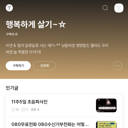
검색하기
티스토리
행복하게 살기~☆
구독자
0
비연 & 엘카 알콩달콩 사는 얘기~** 남들에겐 평범할진 몰라도 우리
에겐 늘 특별한 이야기!!
구독하기
방명록
신고하기 레이어
열기
인기글
11주5일 초음파사진
0
1
조회
4
080무료전화 080수신거부전화는 어떻게