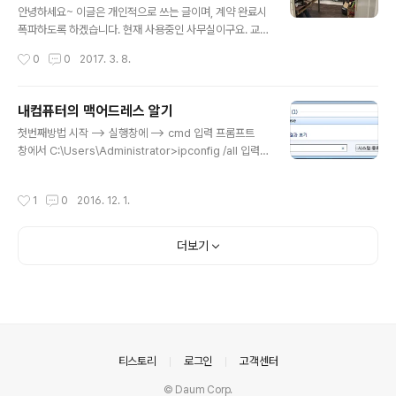
안녕하세요~ 이글은 개인적으로 쓰는 글이며, 계약 완료시
폭파하도록 하겠습니다. 현재 사용중인 사무실이구요. 교
통편리, 주차장있구요. 사무실 좋습니다. 화장실 별도로 있
작성시간
0
0
2017. 3. 8.
구요. 보증금 500 , 월세 50 입니다. 3층입니다. 건물주 4
층에 거주하고 계시고, 필요하신거 말씀하시면 잘해주십니
다. 부동산에도 내놨구요. 저를 통해서 하시면 복비 없이 바
내컴퓨터의 맥어드레스 알기
로 입주 가능합니다. 토요일(3월 11일) 사무실 비워드립니
글 내용
첫번째방법 시작 --> 실행창에 --> cmd 입력 프롬프트
다. 010-4009-6659
창에서 C:\Users\Administrator>ipconfig /all 입력
후 물리적주소 부분을 확인하면된다. 프롬프트창에서 오른
쪽 마우스 클릭하고, 표시 선택후 해당부분 드래그해서 엔
작성시간
1
0
2016. 12. 1.
터치면 복사됨 메모장에 붙여 넣기해도 된다. 2번째 방법
시작 --> 제어판 --> 네트워크 및 인터넷 --> 네트워크
및 공유센터 --> 로컬영역연결 --> 자세히 클릭 물리적주
더보기
소 부분을 확인하면 된다
의안내
티스토리
로그인
고객센터
© Daum Corp.