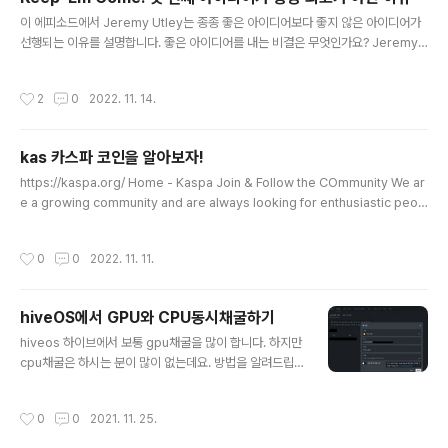
phantom/bfnaelmomeimhlpmgjnjophhpkkoljpa?
글 내용
이 에피소드에서 Jeremy Utley는 종종 좋은 아이디어보다 좋지 않은 아이디어가
hl=ko 초대코드(시트코드) 있어야만 들어갈수 있는데 시
선행되는 이유를 설명합니다. 좋은 아이디어를 내는 비결은 무엇인가요? Jeremy
트코드는 26E450 (제꺼임) 돈 안듬.. 그냥 이런거 채굴해
Utley의 경우 가능한 한 많이 생성하는 것입니다. Utley , Stanford d.school의
두면 어떨까해서 공유해봅니다. 에어드랍 해준다고 하네
행정 교육 이사새 창에서 열기"사업이나 인생에서 직면하는 문제 중 하나의 정답이
요. (기존에 grass 코인 노드 돌려서 에어드랍 받은 경험
작성시간
2
0
2022. 11. 14.
있는 경우는 거의 없습니다." 좋은 아이디어, 나쁜 아이디어, 못생긴 아이디어는 모두
이있어서) Co..
"혁신 프로세스에 필요한 입력"이며 실제로 작동할 솔루션에 도달하는 데 필수적인
단계입니다. Think Fast, Talk Smart, Utley 및 호스트 Matt Abrahams 의 이
kas 카스파 코인을 알아보자!
에피소드에서는 "정답"을 찾는 데 덜 집중하고 보다 혁신적인 아이디어에 자신을 열
글 내용
수 ..
https://kaspa.org/ Home - Kaspa Join & Follow the COmmunity We ar
e a growing community and are always looking for enthusiastic peop
le to join the project. If you are a coder, marketer, vlogger, communit
y manager, enthusiast, or anything else join the Kaspa Discord and sa
작성시간
0
0
2022. 11. 11.
y, “hi!” kaspa.org Kaspa는 세계에서 가장 빠르고, 오픈 소스이며, 분산되고 완
전히 확장 가능한 Layer-1입니다. 병렬 블록 및 즉각적인 거래 확인을 가능하게 하
는 디지털 원장인 세계 최초의 blockDAG..
hiveOS에서 GPU와 CPU동시채굴하기
글 내용
hiveos 하이브에서 보통 gpu채굴을 많이 합니다. 하지만
cpu채굴은 하시는 분이 많이 없는데요. 방법을 알려드립
니다. 일단 하이브로그인합니다. 로그인후 지갑들에서 지
갑생성을 누르고 지갑정보를 넣어줍니다. 타이드코인 지갑
작성시간
0
0
2021. 11. 25.
주소가 생성되었습니다. 비행시트로 가서 설정을 불러옵니
다. 저는 레이븐코인을 채굴하면서 타이드를 같이 채굴해