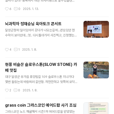
알바가 있냐? 중국에서 하면 최저비용으로 할수있을텐
데.. 더 알아보기로 클릭해서 확인해보자.. 도메인 주소도
작성시간
6
0
2025. 1. 13.
이상하고, 링크도 역시나 이상하다..ㅋㅋㅋ 내용이 아주 중
국스럽다.. 아니 근데? 이걸로 어떻게 사기를 치지? 라고 하
고 그만알아보려했는데.. 아니 쓰레드에 또 뭔가 가 뜨는것
뇌과학자 정재승님 육아토크 콘서트
이다. 아하 이렇게 사기를 치는구만.. 일단 잠입 해보자..피
글 내용
달성군청에 일이있어서 갔다가 나오는길에...관심있던 현
해자들이 더 생기면 안되니까... 일단 연락처는 없고, 라인
수막이 보이던데...엇.. 다시돌아가서 사진찍고, 신청했는
으로만 영업을 하네? 일단 라인으로 알아봄 일단 대화를
데.. 정재승 교수님과 함께하는 육아토크콘서트!!! +_+ 오!!
해봤는데 아무 관련 없는 유튜브 2개 보고 캡쳐해서 보내
생각보다 유익한 시간이었음.. 시간가는줄 모르고 듣고왔
라하고 5천원 적립되었데..ㅋㅋㅋㅋ,newscryvvo.com
작성시간
4
1
2025. 1. 8.
네.. 히히히~~~ 인증샷도 찍고 책에 싸인도 받고~ 추울까
에서 확인하래....가입해서..도메인 정보는 프라이빗이고,
봐 핫팩도 나눠주고, 가방도 사은품으로 받고~ 생각만으로
클라우드플레..
로봇을 조종하고, 제어하는건 정말 엄청나다. 일론머스크
현풍 비슬산 슬로우스톤(SLOW STONE) 카
쪽은 뇌에 칩을 이식해서 하는거고~ 정재승님 카이스트 랩
페 맛집
에서 개발하는건 생각만으로 제어~ 예전에 영화에서 비행
글 내용
기와 로봇을 생각으로 조종하는걸 봤는데.. 이제 이런게 이
대구 달성군 유가읍 휴양림길 109 슬로우스톤 지나가다
루어지는가.. AI와 양자컴퓨터의 발달로 어디까지 갈지 궁
몇번 들렀는데 바람쐬러 갈만함. 차한잔하고 뒷쪽에 모닥
금하네..
불 쬐다 오긴 좋음... 근처 도케비갈려다가 오늘은 여기로
작성시간
2
0
2025. 1. 8.
~ 불쬐고 계시는 마눌님! 카페안엔 루돌프 스톤? 이 놓여
져있고~ 커피한잔하고 밖으로 나가면.. 여기에 마시멜로
우 꾸워먹는분들도 있고~ 겨울엔 불멍이 최고지~ 지글~
grass coin 그라스코인 에어드랍 사기 조심
지글~~ https://map.naver.com/p/search/%EC%8
글 내용
그라스코인 노드 채굴해서 시즌1꺼 에어드랍을 받았었는
A%AC%EB%A1%9C%EC%9A%B0%EC%8A%A