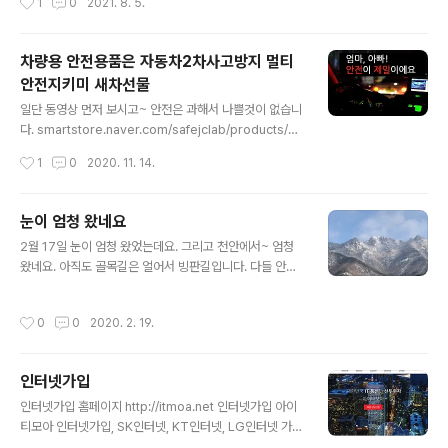
1
0
2021. 8. 5.
전나무숲 잠시 걷다보면 어느새 내소사 입구 내소사 천년
나무 크기가 ㄷㄷ 하네요 제일 윗계단올라가서 내려다본
내소사 전경 날씨가 흐리고 비온댓는데...날씨 짱 좋음!! 내
차량용 안전용품은 자동차2차사고방지 멀티
려오면서 뽕주 종류대로 한병씩 사옴~ ㅎㅎ 다음으로 이
안전지키미 새차선물
동!!
글 내용
일단 동영상 먼저 보시고~ 안전은 과해서 나쁠것이 없습니
다. smartstore.naver.com/safejclab/products/49
40752060 20년형신제품 국산LED 화살표 경광봉 교통
작성시간
1
0
2020. 11. 14.
사고예방 멀티안전지키미 안전봉, su-9r : 안전한먹거리 L
ED경광봉, 멀티지키미, LED불꽃비상신호기, LED주차봉,
LED경광등, 경광봉, 신호봉, LED화살표, LED안전봉, 안
눈이 엄청 왔네요
전봉 smartstore.naver.com 차량용, 자전거용, 공사용,
글 내용
2월 17일 눈이 엄청 왔었는데요. 그리고 천안에서~ 엄청
각종안내표시 다양하게 사용이 가능합니다. 접으면 LED안
왔네요. 아직도 골목길은 얼어서 빙판길입니다. 다들 안전
전봉으로 사용가능하고, 펴면 화살표로 활용이 가능합니
운전 하세요~
다. led는 3가지 시그널로 점등, 점멸, 순차점멸로 다양하
게 사용 할수 있습니다. 거기다가 눈, 비오는날 방수까지~
작성시간
0
0
2020. 2. 19.
강력한 자석으로 몸체와 끝부분 손잡..
인터넷가입
글 내용
인터넷가입 홈페이지 http://itmoa.net 인터넷가입 아이
티모아 인터넷가입, SK인터넷, KT인터넷, LG인터넷 가
입, 현금많이주는곳 itmoa.net 인터넷가입할수있는 사이