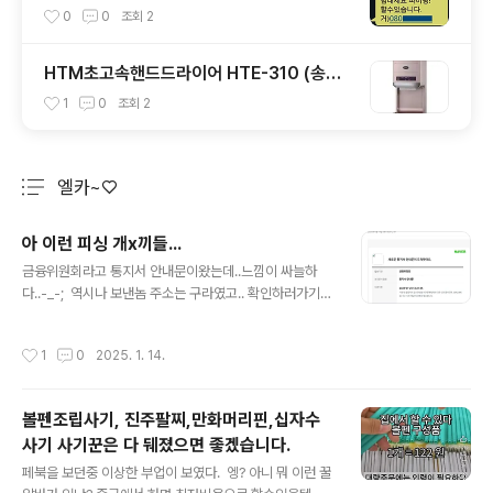
신청이되는가?
0
0
조회
2
HTM초고속핸드드라이어 HTE-310 (송풍,
온풍조절) [손건조기/핸드드라이기]
1
0
조회
2
엘카~♡
분류 전체보기
주요 글 목록
아 이런 피싱 개x끼들...
글 내용
금융위원회라고 통지서 안내문이왔는데..느낌이 싸늘하
다..-_-; 역시나 보낸놈 주소는 구라였고.. 확인하러가기
하면 낚이는 것이여!!! 이 씨x랄것들이 진짜... 확 마!! 손모
가지를 짤라뿔라..
작성시간
1
0
2025. 1. 14.
볼펜조립사기, 진주팔찌,만화머리핀,십자수
사기 사기꾼은 다 뒈졌으면 좋겠습니다.
글 내용
페북을 보던중 이상한 부업이 보였다. 엥? 아니 뭐 이런 꿀