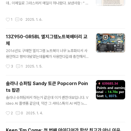
데.. 이메일로 그라스에서 메일이 하나왔다. 보낸사람 : " G
4%ED%86%A4?c=18.00,0,0,0,dh 네이버 지도슬로
rass-S2" 햐 이놈봐라...피싱인가? Proceed to chec
우스톤map.naver.com 매일 11:00 - 19:00​ 있음, 아
kpoint 클릭하면 이상한 사이트로 간다. 코드를 입력하
주 넓음, 야외공원? 있고, 카페내에 룸도있음..1층
작성시간
1
0
2025. 1. 6.
면 분명 팬텀지갑이었던거 같은데...리스트에없다.. 피싱이
라 합리적 판단.. 그라스는 에어드랍해주는 사이트가 http
s://www.grassfoundation.io/ Grass: Join to Earn
13Z950-GR5BL 엘지그램노트북배터리 교
a Stake in AI www.grassfoundation.io 여기인데 이
체
상한놈들이 피싱할려고 보내는구만.. 난 코인도 없어.. 이놈
글 내용
들아.. 자주 묻는 질문 내 지갑이 대상에서 제외된 이유
2016년도 구매한 엘지그램 노트북이 너무 노후화되서 사
는 무엇인가요? 2024년 10월 14일 20:00 UTC 스냅
용안하고 짱박아놨었는데둘째가 사용한다길래 충전해서
샷 이전에..
봤더니 배터리가 다되서 5분도 사용못하고 아웃되는 상황
작성시간
3
1
2025. 1. 5.
이라배터리교체, SSD교체, 램 업그레이드 8G 작업을 진
행하기로 함.. 준비물SSD : 리뷰안 G900프로 M.2 SAT
A SSD 128GB 2260 : 26,910원RAM : 삼성 DDR3 8
솔라나 슈퍼팀 Sandy 토큰 Popcorn Poin
GB PC3L 12800S : 13,500원밧데리 : 호환 LG 그램
ts 팝콘
노트북 배터리 LBP7221E LBG722VH : 33,420원 총
글 내용
합계 : 73,830원 1. 노트북 뒷면 케이스는 발판 고무제거,
솔라나 슈퍼팀에서 하는거 같은데 이거 괜찬아보입니다. V
볼트 풀기2. 노트북 뒷면 케이스는 카드를 밀어넣어서 살
ideo AI 플랫폼 같은데, 약간 그 셔터스톡의 AI 버전 느낌
짝 제끼고 밀어내면 쉽게 열림3. ssd 탈거후 교체, ram 탈
인거 같아요 Sandy 토큰이 있긴한데,, 그거보다 이 Watc
작성시간
2
0
2025. 1. 4.
거후 교체, 밧데리 탈거후 교체 s..
h 토큰이 더 괜찬은듯 지금 가입하고 포인트 채굴가능합니
다. https://www.sandwatch.com 팬텀지갑으로 가입
후 https://chromewebstore.google.com/detail/
Keep 'Em Come: 첫 번째 아이디어가 항상 최고가 아닌 이유