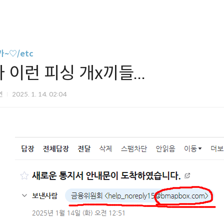
카~♡/etc
 이런 피싱 개x끼들...
연
2025. 1. 14. 02:04