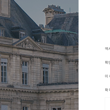
역
확
이 
확 