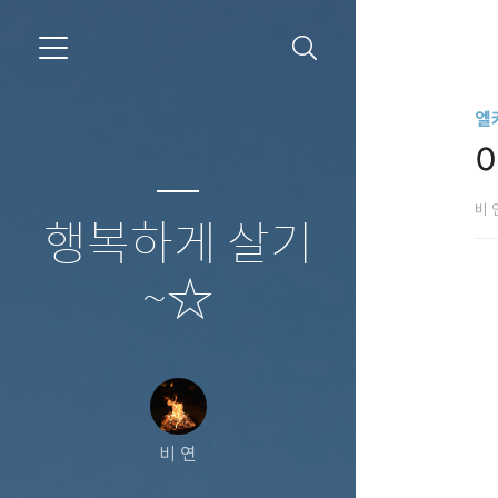
엘
아
비 
행복하게 살기
~☆
비 연