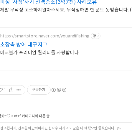
피싱 '사칭'사기 전액승소(3억7천) 사례보유
제발 무작정 고소하지말아주세요. 무작정하면 한 푼도 못받습니다. 
https://smartstore.naver.com/youandifishing
광고
초장축 방어 대구지그
비교불가 프리미엄 퀄리티를 자랑합니다.
1
구독하기
엘카~♡
>
etc
' 카테고리의 다른 글
펜조립사기, 진주팔찌,만화머리핀,십자수 사기 사기꾼은 다 뒈졌으면 좋겠습니다.
(0)