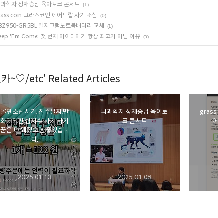
과학자 정재승님 육아토크 콘서트
(1)
rass coin 그라스코인 에어드랍 사기 조심
(0)
3Z950-GR5BL 엘지그램노트북배터리 교체
(1)
eep 'Em Come: 첫 번째 아이디어가 항상 최고가 아닌 이유
(0)
카~♡/etc' Related Articles
볼펜조립사기, 진주팔찌,만
뇌과학자 정재승님 육아토
grass coin
화머리핀,십자수 사기 사기
크 콘서트
어
꾼은 다 뒈졌으면 좋겠습니
다.
2025.01.13
2025.01.08