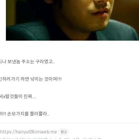
시나 보낸놈 주소는 구라였고..
인하러가기 하면 낚이는 것이여!!!
씨x랄것들이 진짜...
마!! 손모가지를 짤라뿔라..
https://hanyul08.imweb.me
광고