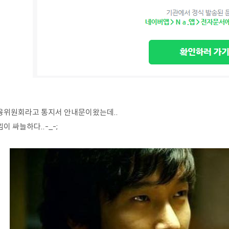
융위원회라고 통지서 안내문이왔는데..
이 싸늘하다..-_-;