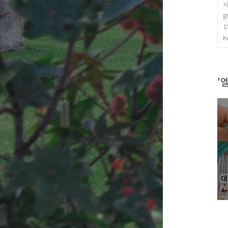
뇌
g
1
K
'엘