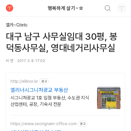
검색하기
행복하게 살기~☆
티스토리
엘카~♡/etc
대구 남구 사무실임대 30평, 봉
덕동사무실, 영대네거리사무실
비 연
2017. 3. 8. 17:02
http://ellinor.kr
광고
엘리너시그니처광교 부동산
시그니처광교 1호 입점 부동산, 수도권 지식
산업센터, 공장, 기숙사 전문
https://www.seongnam-office.com
광고