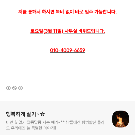
저를 통
해서 하시면 복비 없이 바로 입주 가능합니다.
토요일(3월 11일) 사무실 비워드립니다.
010-4009-6659
(새창열림)
로그 정보
행복하게 살기~☆
비연 & 엘카 알콩달콩 사는 얘기~** 남들에겐 평범할진 몰라
도 우리에겐 늘 특별한 이야기!!