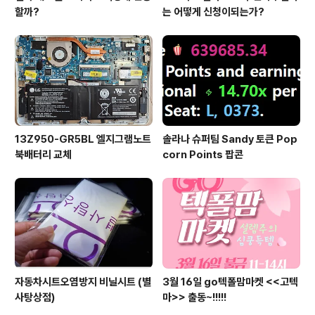
할까?
는 어떻게 신청이되는가?
13Z950-GR5BL 엘지그램노트
솔라나 슈퍼팀 Sandy 토큰 Pop
북배터리 교체
corn Points 팝콘
자동차시트오염방지 비닐시트 (별
3월 16일 go텍폴맘마켓 <<고텍
사탕상점)
마>> 출동~!!!!!