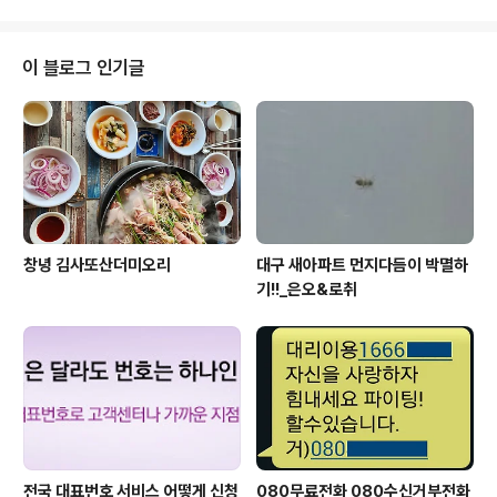
이 블로그 인기글
창녕 김사또산더미오리
대구 새아파트 먼지다듬이 박멸하
기!!_은오&로취
전국 대표번호 서비스 어떻게 신청
080무료전화 080수신거부전화