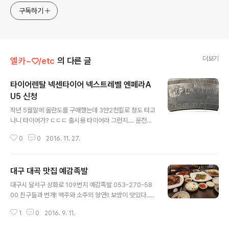
구독하기
더보기
엘카~♡/etc
의 다른 글
타이어렌탈 넥센타이어 넥스트레벨 엔페라A
U5 신청
글 내용
작년 5월말에 올란도를 구매했는데 3만2천킬로 정도 타고
나니 타이어가? ㄷㄷㄷ 출시용 타이어라 그런지.... 운전습
관이 잘못된건지... 마모는 그렇게 심하진 안는데 많이갈라
0
0
2016. 11. 27.
져서 더 타도된다고하던데...그냥 교체하기로함 이래 저래
알아보니 넥센타이어 렌탈 넥스트레벨이라고 있음 http://
next-level.co.kr 이왕하는거 프리미엄급으로 N fera A
대구 대곡 맛집 예감족발
u5 로 4본 신청함 장착점은 사무실 근처로 하고, 장착하러
글 내용
감 타이어 교체 ~ 두둥 주차하다가 몇번 휠이 끍혀서 좀 그
대구시 달서구 상화로 109번지 예감족발 053-270-58
랬는데.. 사장님이 저 철(?) 들을 붙여줌...그래야 균형이 맞
00 친구들과 번개! 맥주와 소주의 향연!! 보쌈이 맛있다..담
아진다고.. 짜~잔 장착완료된 타이어.. 렌탈을 하게된 가장
에 또 가야지... 마늘 양념장이 꿀맛이네... 먹고 당구장 이
큰 이유는 4본 신청시 +2본 (추가2본)을 더 준다는거고,
1
0
2016. 9. 11.
동.. 1판에 내가 꼴찌.. 2판째에 1등 !! ㅋ 승부는 무승부로..
가격대비 그렇게하면 더 메리트가있음. 현금주고 구매..
대리운전 3만원...-_-;; 적자구만;;;